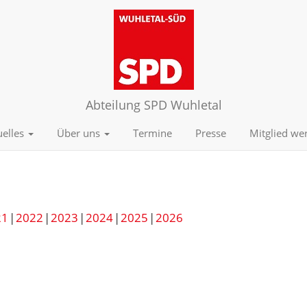
Abteilung SPD Wuhletal
uelles
Über uns
Termine
Presse
Mitglied we
21
2022
2023
2024
2025
2026
)