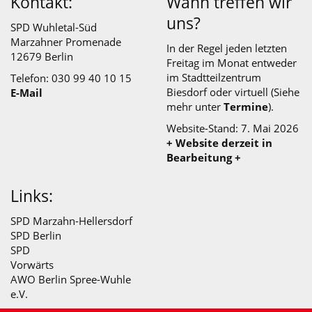
Kontakt:
Wann treffen wir
uns?
SPD Wuhletal-Süd
Marzahner Promenade
In der Regel jeden letzten
12679 Berlin
Freitag im Monat entweder
im
Stadtteilzentrum
Telefon: 030 99 40 10 15
Biesdorf
oder virtuell (Siehe
E-Mail
mehr unter
Termine
).
Website-Stand: 7. Mai 2026
+ Website derzeit in
Bearbeitung +
Links:
SPD Marzahn-Hellersdorf
SPD Berlin
SPD
Vorwärts
AWO Berlin Spree-Wuhle
e.V.