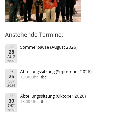
Anstehende Termine:
Sommerpause (August 2026)
FR
28
AUG
2026
Abteilungssitzung (September 2026)
FR
25
18:00 Uhr
tbd
SEP
2026
Abteilungssitzung (Oktober 2026)
FR
30
18:00 Uhr
tbd
OKT
2026