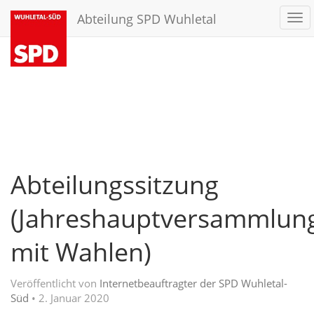
Abteilung SPD Wuhletal
Tog
nav
Abteilungssitzung
(Jahreshauptversammlun
mit Wahlen)
Veröffentlicht von
Internetbeauftragter der SPD Wuhletal-
Süd
•
2. Januar 2020