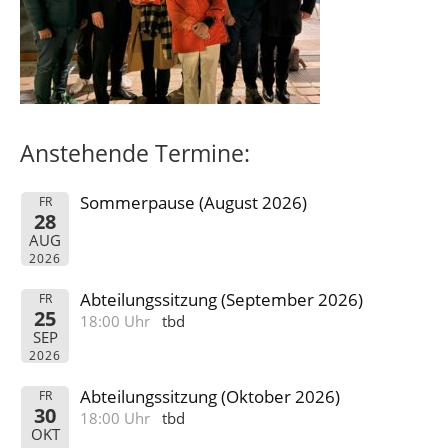
Anstehende Termine:
Sommerpause (August 2026)
FR
28
AUG
2026
Abteilungssitzung (September 2026)
FR
25
18:00 Uhr
tbd
SEP
2026
Abteilungssitzung (Oktober 2026)
FR
30
18:00 Uhr
tbd
OKT